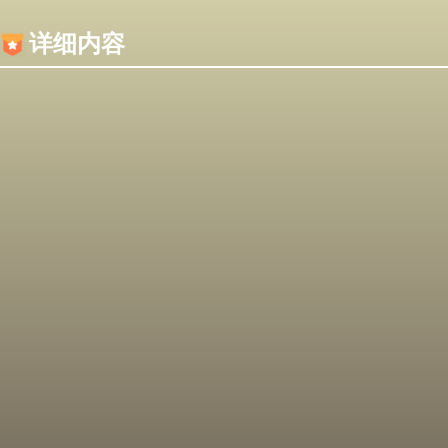
内容加载失败，可能是你的浏览器屏蔽了JS脚本！
详细内容