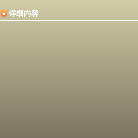
内容加载失败，可能是你的浏览器屏蔽了JS脚本！
详细内容