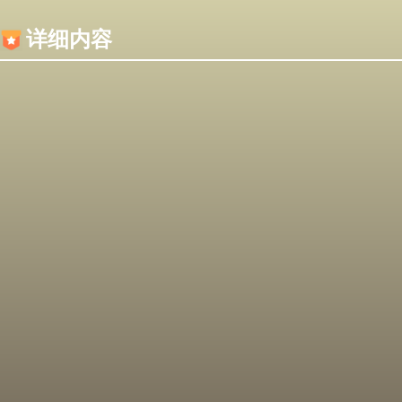
内容加载失败，可能是你的浏览器屏蔽了JS脚本！
详细内容