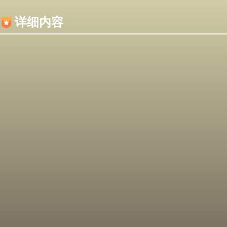
内容加载失败，可能是你的浏览器屏蔽了JS脚本！
详细内容