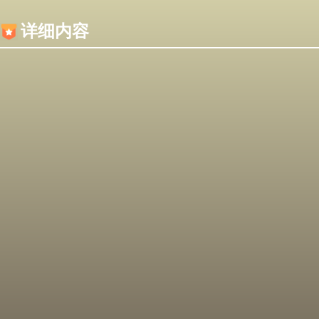
内容加载失败，可能是你的浏览器屏蔽了JS脚本！
详细内容