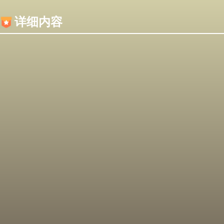
内容加载失败，可能是你的浏览器屏蔽了JS脚本！
详细内容