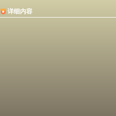
内容加载失败，可能是你的浏览器屏蔽了JS脚本！
详细内容