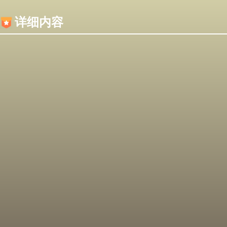
内容加载失败，可能是你的浏览器屏蔽了JS脚本！
详细内容