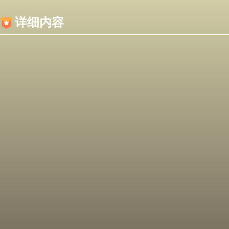
内容加载失败，可能是你的浏览器屏蔽了JS脚本！
详细内容