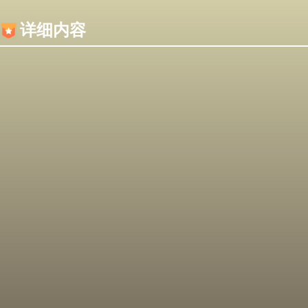
内容加载失败，可能是你的浏览器屏蔽了JS脚本！
详细内容