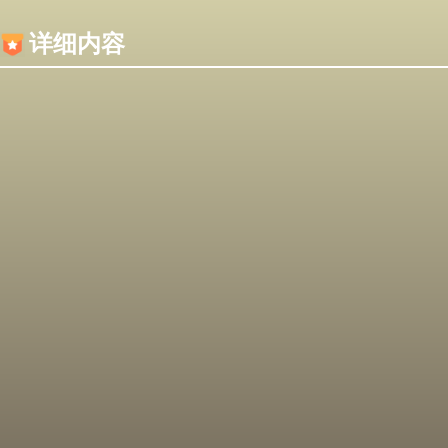
内容加载失败，可能是你的浏览器屏蔽了JS脚本！
详细内容