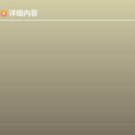
内容加载失败，可能是你的浏览器屏蔽了JS脚本！
详细内容