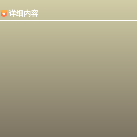
内容加载失败，可能是你的浏览器屏蔽了JS脚本！
详细内容