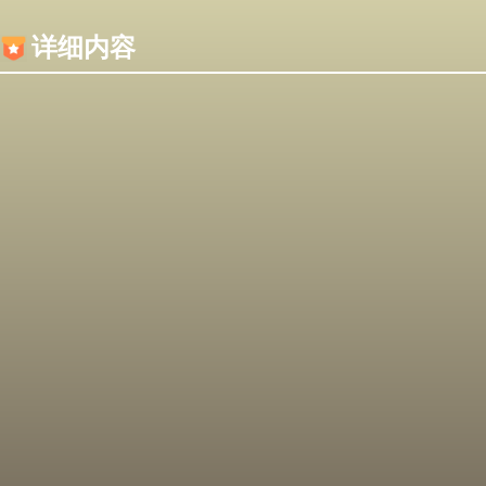
内容加载失败，可能是你的浏览器屏蔽了JS脚本！
详细内容