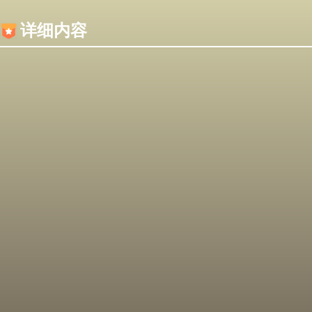
内容加载失败，可能是你的浏览器屏蔽了JS脚本！
详细内容