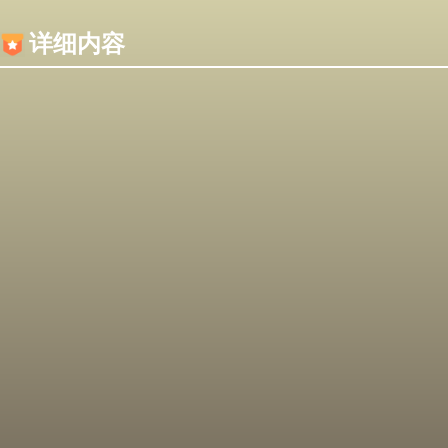
内容加载失败，可能是你的浏览器屏蔽了JS脚本！
详细内容