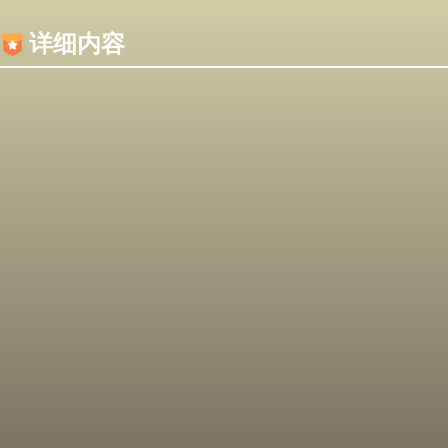
内容加载失败，可能是你的浏览器屏蔽了JS脚本！
详细内容