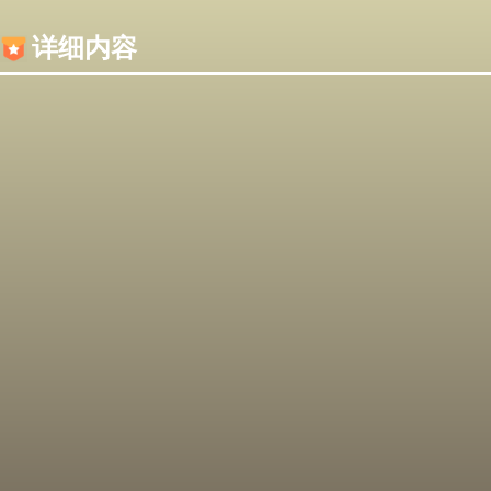
内容加载失败，可能是你的浏览器屏蔽了JS脚本！
详细内容