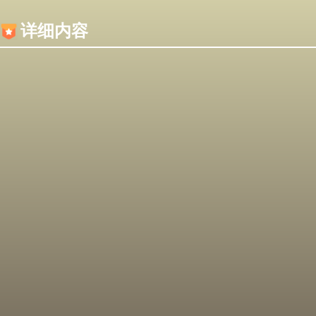
内容加载失败，可能是你的浏览器屏蔽了JS脚本！
详细内容