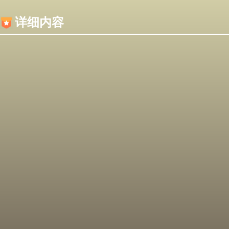
内容加载失败，可能是你的浏览器屏蔽了JS脚本！
详细内容