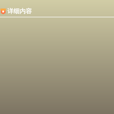
内容加载失败，可能是你的浏览器屏蔽了JS脚本！
详细内容