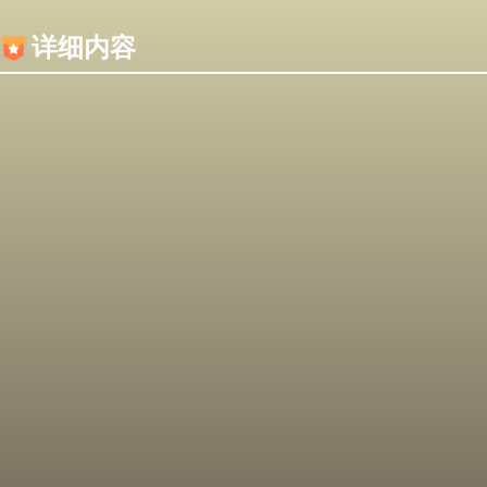
内容加载失败，可能是你的浏览器屏蔽了JS脚本！
详细内容