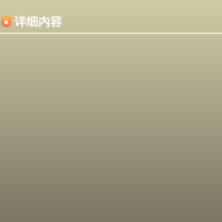
内容加载失败，可能是你的浏览器屏蔽了JS脚本！
详细内容