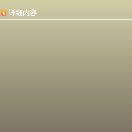
内容加载失败，可能是你的浏览器屏蔽了JS脚本！
详细内容