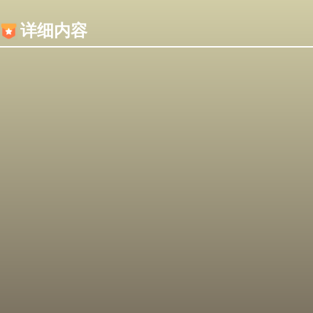
内容加载失败，可能是你的浏览器屏蔽了JS脚本！
详细内容