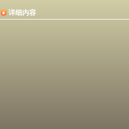
内容加载失败，可能是你的浏览器屏蔽了JS脚本！
详细内容