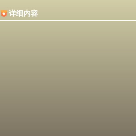
内容加载失败，可能是你的浏览器屏蔽了JS脚本！
详细内容