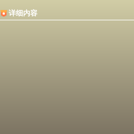
内容加载失败，可能是你的浏览器屏蔽了JS脚本！
详细内容