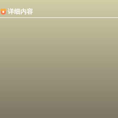
内容加载失败，可能是你的浏览器屏蔽了JS脚本！
详细内容