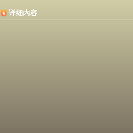
内容加载失败，可能是你的浏览器屏蔽了JS脚本！
详细内容