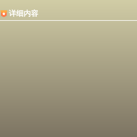
内容加载失败，可能是你的浏览器屏蔽了JS脚本！
详细内容