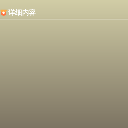
内容加载失败，可能是你的浏览器屏蔽了JS脚本！
详细内容