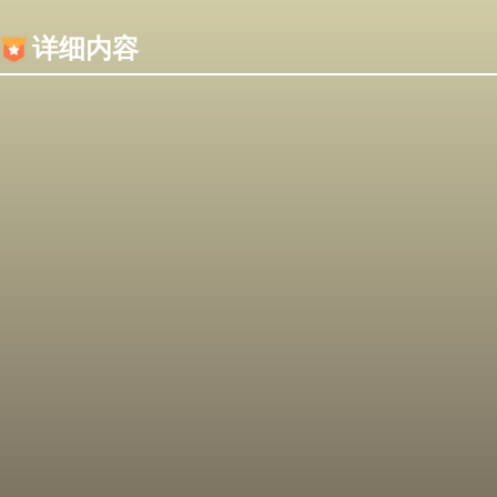
内容加载失败，可能是你的浏览器屏蔽了JS脚本！
详细内容