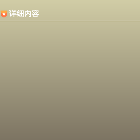
内容加载失败，可能是你的浏览器屏蔽了JS脚本！
详细内容