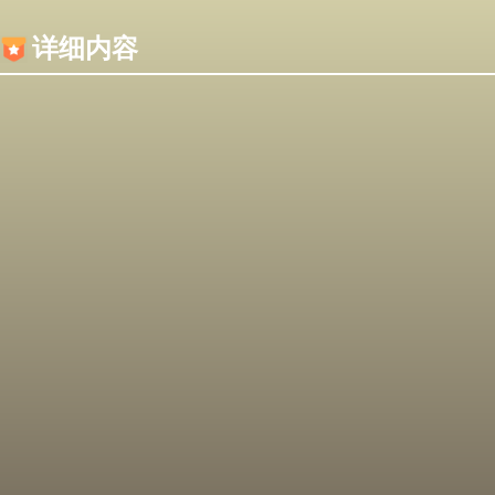
内容加载失败，可能是你的浏览器屏蔽了JS脚本！
详细内容