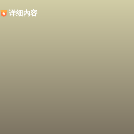
内容加载失败，可能是你的浏览器屏蔽了JS脚本！
详细内容