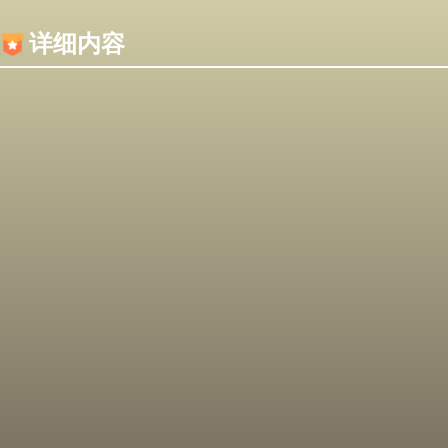
内容加载失败，可能是你的浏览器屏蔽了JS脚本！
详细内容