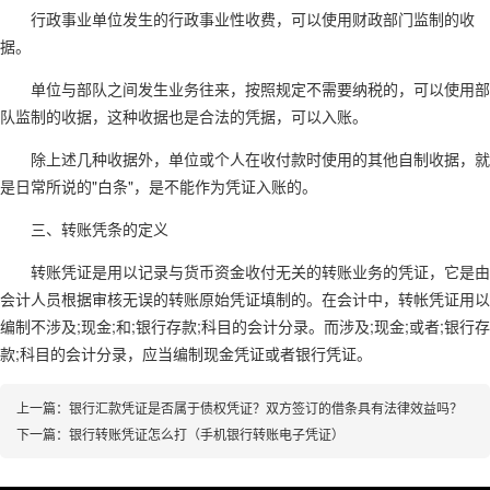
行政事业单位发生的行政事业性收费，可以使用财政部门监制的收
据。
单位与部队之间发生业务往来，按照规定不需要纳税的，可以使用部
队监制的收据，这种收据也是合法的凭据，可以入账。
除上述几种收据外，单位或个人在收付款时使用的其他自制收据，就
是日常所说的"白条"，是不能作为凭证入账的。
三、转账凭条的定义
转账凭证是用以记录与货币资金收付无关的转账业务的凭证，它是由
会计人员根据审核无误的转账原始凭证填制的。在会计中，转帐凭证用以
编制不涉及;现金;和;银行存款;科目的会计分录。而涉及;现金;或者;银行存
款;科目的会计分录，应当编制现金凭证或者银行凭证。
上一篇：
银行汇款凭证是否属于债权凭证？双方签订的借条具有法律效益吗？
下一篇：
银行转账凭证怎么打（手机银行转账电子凭证）