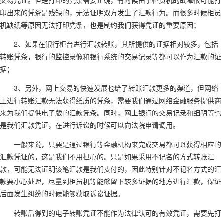
交易凭证。但是打印的凭条需要正确，有时候由于柜员机的故障很可能打
印出来的凭条是残缺的，无法证明双方发生了汇款行为。而很多时候柜员
机缺纸等原因无法打印凭条，也是制约我们获得凭证的重要原因；
2、如果在银行柜台进行汇款转账，其所提供的证据相对较多，包括
转账凭条，银行的监控录像和银行系统的交易记录等都可以作为汇款的证
据；
3、另外，网上交易的快速发展也给了转账汇款更多的渠道，但网络
上进行转账汇款无法获得纸质的凭条，需要我们通过网络金融服务提供商
来为我们提供电子版的汇款凭条。同时，网上银行的交易记录和细明等也
是我们汇款凭证，在进行诉讼的时候可以向法院申请调用。
一般来说，只要是通过银行等金融机构来完成交易都可以获得相应的
汇款凭证的，这是我们不用担心的。只是如果采用不记名的方式转账汇
款，可能无法证明该笔汇款是我们支付的，因此特别针对不记名方式的汇
款要小心处理，尽量到柜员机等能够留下较多证据的地方进行汇款，保证
后面发生纠纷的时候能够获取诉讼证据。
转账后得到的电子转账凭证不能作为法律认可的有效凭证，需要先打